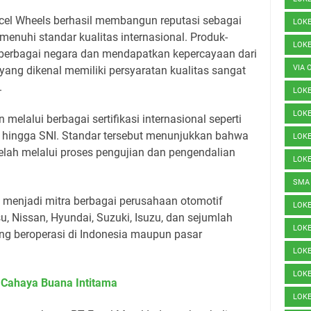
xcel Wheels berhasil membangun reputasi sebagai
LOK
nuhi standar kualitas internasional. Produk-
LOK
 berbagai negara dan mendapatkan kepercayaan dari
VIA 
yang dikenal memiliki persyaratan kualitas sangat
.
LOK
LOKE
 melalui berbagai sertifikasi internasional seperti
, hingga SNI. Standar tersebut menunjukkan bahwa
LOKE
telah melalui proses pengujian dan pengendalian
LOK
SMA
ry menjadi mitra berbagai perusahaan otomotif
LOK
u, Nissan, Hyundai, Suzuki, Isuzu, dan sejumlah
LOK
ng beroperasi di Indonesia maupun pasar
LOK
LOK
 Cahaya Buana Intitama
LOK