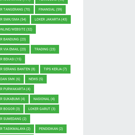
ER TANGERANG
(70)
FINANSIAL
(59)
ER SMK/SMA
(54)
LOKER JAKARTA
(43)
ONLINE/WEBSITE
(32)
ER BANDUNG
(23)
R VIA EMAIL
(23)
TRADING
(23)
R BEKASI
(15)
ER SERANG BANTEN
(8)
TIPS KERJA
(7)
 DAN SMK
(6)
NEWS
(5)
ER PURWAKARTA
(4)
ER SUKABUMI
(4)
NASIONAL
(4)
ER BOGOR
(3)
LOKER GARUT
(3)
ER SUMEDANG
(2)
ER TASIKMALAYA
(2)
PENDIDIKAN
(2)