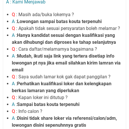
A : Kami Menjawab
Q
: Masih ada/buka lokernya ?
A
:
Lowongan sampai batas kouta terpenuhi
Q
: Apakah tidak sesuai persyaratan boleh melamar ?
A
:
Hanya kandidat sesuai dengan kualifikasi yang
akan dihubungi dan diproses ke tahap selanjutnya
Q
: Cara daftar/melamarnya bagaimana ?
A
:
Mudah, ikuti saja link yang tertera disetiap info
lowongan pt nya jika email silahkan kirim lamran via
email
Q
: Saya sudah lamar kok gak dapat panggilan ?
A
:
Perhatikan kualifikasi loker dan kelengkapan
berkas lamaran yang diperlukan
Q
: Kapan loker ini ditutup ?
A
:
Sampai batas kouta terpenuhi
Q
: Info calon ?
A
:
Disini tidak share loker via referensi/calon/adm,
lowongan disini sepenuhnnya gratis