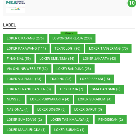
LABEL
Close
x
LOKER CIKARANG
(276)
LOWONGAN KERJA
(238)
LOKER KARAWANG
(111)
TEKNOLOGI
(90)
LOKER TANGERANG
(70)
FINANSIAL
(59)
LOKER SMK/SMA
(54)
LOKER JAKARTA
(43)
VIA ONLINE/WEBSITE
(32)
LOKER BANDUNG
(23)
LOKER VIA EMAIL
(23)
TRADING
(23)
LOKER BEKASI
(15)
LOKER SERANG BANTEN
(8)
TIPS KERJA
(7)
SMA DAN SMK
(6)
NEWS
(5)
LOKER PURWAKARTA
(4)
LOKER SUKABUMI
(4)
NASIONAL
(4)
LOKER BOGOR
(3)
LOKER GARUT
(3)
LOKER SUMEDANG
(2)
LOKER TASIKMALAYA
(2)
PENDIDIKAN
(2)
LOKER MAJALENGKA
(1)
LOKER SUBANG
(1)