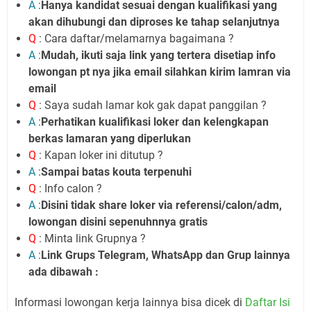
A
:
Hanya kandidat sesuai dengan kualifikasi yang
akan dihubungi dan diproses ke tahap selanjutnya
Q
: Cara daftar/melamarnya bagaimana ?
A
:
Mudah, ikuti saja link yang tertera disetiap info
lowongan pt nya jika email silahkan kirim lamran via
email
Q
: Saya sudah lamar kok gak dapat panggilan ?
A
:
Perhatikan kualifikasi loker dan kelengkapan
berkas lamaran yang diperlukan
Q
: Kapan loker ini ditutup ?
A
:
Sampai batas kouta terpenuhi
Q
: Info calon ?
A
:
Disini tidak share loker via referensi/calon/adm,
lowongan disini sepenuhnnya gratis
Q
: Minta link Grupnya ?
A
:
Link Grups Telegram, WhatsApp dan Grup lainnya
ada dibawah :
Informasi lowongan kerja lainnya bisa dicek di
Daftar Isi