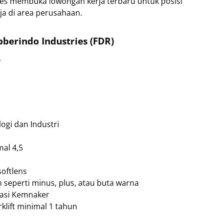
ries membuka lowongan kerja terbaru untuk posisi
ja di area perusahaan.
berindo Industries (FDR)
r
ogi dan Industri
al 4,5
oftlens
 seperti minus, plus, atau buta warna
ikasi Kemnaker
klift minimal 1 tahun