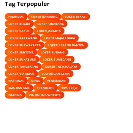
Tag Terpopuler
FINANSIAL
LOKER BANDUNG
LOKER BEKASI
LOKER BOGOR
LOKER CIKARANG
LOKER GARUT
LOKER JAKARTA
LOKER KARAWANG
LOKER MAJALENGKA
LOKER PURWAKARTA
LOKER SERANG BANTEN
LOKER SMK/SMA
LOKER SUBANG
LOKER SUKABUMI
LOKER SUMEDANG
LOKER TANGERANG
LOKER TASIKMALAYA
LOKER VIA EMAIL
LOWONGAN KERJA
NASIONAL
NEWS
PENDIDIKAN
SMA DAN SMK
TEKNOLOGI
TIPS KERJA
TRADING
VIA ONLINE/WEBSITE