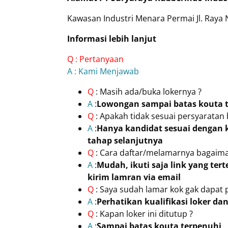
Kawasan Industri Menara Permai Jl. Raya 
Informasi lebih lanjut
Q : Pertanyaan
A : Kami Menjawab
Q
: Masih ada/buka lokernya ?
A
:
Lowongan sampai batas kouta 
Q
: Apakah tidak sesuai persyaratan
A
:
Hanya kandidat sesuai dengan k
tahap selanjutnya
Q
: Cara daftar/melamarnya bagaima
A
:
Mudah, ikuti saja link yang tert
kirim lamran via email
Q
: Saya sudah lamar kok gak dapat 
A
:
Perhatikan kualifikasi loker d
Q
: Kapan loker ini ditutup ?
A
:
Sampai batas kouta terpenuhi