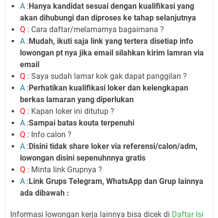
A
:
Hanya kandidat sesuai dengan kualifikasi yang
akan dihubungi dan diproses ke tahap selanjutnya
Q
: Cara daftar/melamarnya bagaimana ?
A
:
Mudah, ikuti saja link yang tertera disetiap info
lowongan pt nya jika email silahkan kirim lamran via
email
Q
: Saya sudah lamar kok gak dapat panggilan ?
A
:
Perhatikan kualifikasi loker dan kelengkapan
berkas lamaran yang diperlukan
Q
: Kapan loker ini ditutup ?
A
:
Sampai batas kouta terpenuhi
Q
: Info calon ?
A
:
Disini tidak share loker via referensi/calon/adm,
lowongan disini sepenuhnnya gratis
Q
: Minta link Grupnya ?
A
:
Link Grups Telegram, WhatsApp dan Grup lainnya
ada dibawah :
Informasi lowongan kerja lainnya bisa dicek di
Daftar Isi