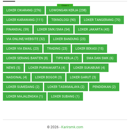
Close
x
LOKER CIKARANG
(276)
LOWONGAN KERJA
(238)
LOKER KARAWANG
(111)
TEKNOLOGI
(90)
LOKER TANGERANG
(70)
FINANSIAL
(59)
LOKER SMK/SMA
(54)
LOKER JAKARTA
(43)
VIA ONLINE/WEBSITE
(32)
LOKER BANDUNG
(23)
LOKER VIA EMAIL
(23)
TRADING
(23)
LOKER BEKASI
(15)
LOKER SERANG BANTEN
(8)
TIPS KERJA
(7)
SMA DAN SMK
(6)
NEWS
(5)
LOKER PURWAKARTA
(4)
LOKER SUKABUMI
(4)
NASIONAL
(4)
LOKER BOGOR
(3)
LOKER GARUT
(3)
LOKER SUMEDANG
(2)
LOKER TASIKMALAYA
(2)
PENDIDIKAN
(2)
LOKER MAJALENGKA
(1)
LOKER SUBANG
(1)
©
2026
-
Karirsmk.com