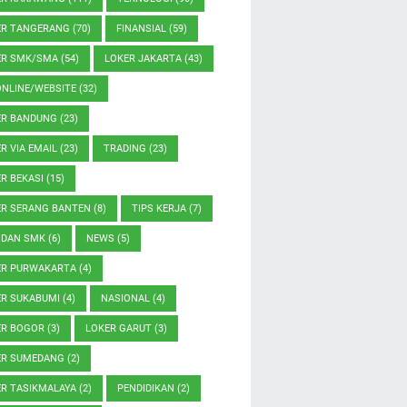
ER TANGERANG
(70)
FINANSIAL
(59)
ER SMK/SMA
(54)
LOKER JAKARTA
(43)
ONLINE/WEBSITE
(32)
ER BANDUNG
(23)
R VIA EMAIL
(23)
TRADING
(23)
R BEKASI
(15)
ER SERANG BANTEN
(8)
TIPS KERJA
(7)
 DAN SMK
(6)
NEWS
(5)
ER PURWAKARTA
(4)
ER SUKABUMI
(4)
NASIONAL
(4)
ER BOGOR
(3)
LOKER GARUT
(3)
ER SUMEDANG
(2)
ER TASIKMALAYA
(2)
PENDIDIKAN
(2)