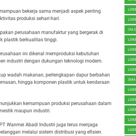
LOK
a kemampuan bekerja sama menjadi aspek penting
ivitas produksi sehari-hari.
LOK
VIA 
upakan perusahaan manufaktur yang bergerak di
 plastik berkualitas tinggi.
LOK
LOKE
 perusahaan ini dikenal memproduksi kebutuhan
LOKE
 industri dengan dukungan teknologi modern.
LOK
kup wadah makanan, perlengkapan dapur berbahan
SMA
kemasan, hingga komponen plastik untuk kendaraan
LOK
LOK
enunjukkan kemampuan produksi perusahaan dalam
estik maupun industri.
LOK
LOK
PT Wanmei Abadi Industri juga terus menjaga
LOK
langgan melalui sistem distribusi yang efisien.