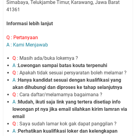
Sirnabaya, Telukjambe Timur, Karawang, Jawa Barat
41361
Informasi lebih lanjut
Q : Pertanyaan
A : Kami Menjawab
Q
: Masih ada/buka lokernya ?
A
:
Lowongan sampai batas kouta terpenuhi
Q
: Apakah tidak sesuai persyaratan boleh melamar ?
A
:
Hanya kandidat sesuai dengan kualifikasi yang
akan dihubungi dan diproses ke tahap selanjutnya
Q
: Cara daftar/melamarnya bagaimana ?
A
:
Mudah, ikuti saja link yang tertera disetiap info
lowongan pt nya jika email silahkan kirim lamran via
email
Q
: Saya sudah lamar kok gak dapat panggilan ?
A
:
Perhatikan kualifikasi loker dan kelengkapan