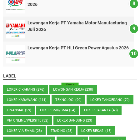
2026
Lowongan Kerja PT Yamaha Motor Manufacturing
Juli 2026
Lowongan Kerja PT HLI Green Power Agustus 2026
LABEL
Close
x
LOKER CIKARANG
(276)
LOWONGAN KERJA
(238)
LOKER KARAWANG
(111)
TEKNOLOGI
(90)
LOKER TANGERANG
(70)
FINANSIAL
(59)
LOKER SMK/SMA
(54)
LOKER JAKARTA
(43)
VIA ONLINE/WEBSITE
(32)
LOKER BANDUNG
(23)
LOKER VIA EMAIL
(23)
TRADING
(23)
LOKER BEKASI
(15)