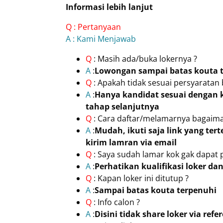
Informasi lebih lanjut
Q : Pertanyaan
A : Kami Menjawab
Q
: Masih ada/buka lokernya ?
A
:
Lowongan sampai batas kouta 
Q
: Apakah tidak sesuai persyaratan
A
:
Hanya kandidat sesuai dengan k
tahap selanjutnya
Q
: Cara daftar/melamarnya bagaima
A
:
Mudah, ikuti saja link yang tert
kirim lamran via email
Q
: Saya sudah lamar kok gak dapat 
A
:
Perhatikan kualifikasi loker d
Q
: Kapan loker ini ditutup ?
A
:
Sampai batas kouta terpenuhi
Q
: Info calon ?
A
:
Disini tidak share loker via re