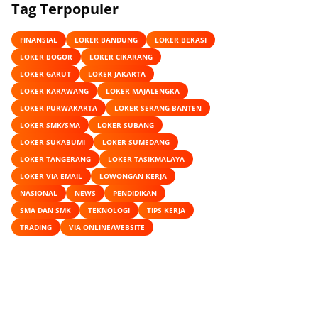
Tag Terpopuler
FINANSIAL
LOKER BANDUNG
LOKER BEKASI
LOKER BOGOR
LOKER CIKARANG
LOKER GARUT
LOKER JAKARTA
LOKER KARAWANG
LOKER MAJALENGKA
LOKER PURWAKARTA
LOKER SERANG BANTEN
LOKER SMK/SMA
LOKER SUBANG
LOKER SUKABUMI
LOKER SUMEDANG
LOKER TANGERANG
LOKER TASIKMALAYA
LOKER VIA EMAIL
LOWONGAN KERJA
NASIONAL
NEWS
PENDIDIKAN
SMA DAN SMK
TEKNOLOGI
TIPS KERJA
TRADING
VIA ONLINE/WEBSITE