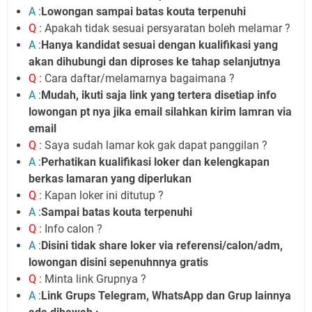
A
:
Lowongan sampai batas kouta terpenuhi
Q
: Apakah tidak sesuai persyaratan boleh melamar ?
A
:
Hanya kandidat sesuai dengan kualifikasi yang
akan dihubungi dan diproses ke tahap selanjutnya
Q
: Cara daftar/melamarnya bagaimana ?
A
:
Mudah, ikuti saja link yang tertera disetiap info
lowongan pt nya jika email silahkan kirim lamran via
email
Q
: Saya sudah lamar kok gak dapat panggilan ?
A
:
Perhatikan kualifikasi loker dan kelengkapan
berkas lamaran yang diperlukan
Q
: Kapan loker ini ditutup ?
A
:
Sampai batas kouta terpenuhi
Q
: Info calon ?
A
:
Disini tidak share loker via referensi/calon/adm,
lowongan disini sepenuhnnya gratis
Q
: Minta link Grupnya ?
A
:
Link Grups Telegram, WhatsApp dan Grup lainnya