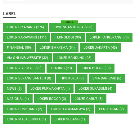
LABEL
Close
x
LOKER CIKARANG
(276)
LOWONGAN KERJA
(238)
LOKER KARAWANG
(111)
TEKNOLOGI
(90)
LOKER TANGERANG
(70)
FINANSIAL
(59)
LOKER SMK/SMA
(54)
LOKER JAKARTA
(43)
VIA ONLINE/WEBSITE
(32)
LOKER BANDUNG
(23)
LOKER VIA EMAIL
(23)
TRADING
(23)
LOKER BEKASI
(15)
LOKER SERANG BANTEN
(8)
TIPS KERJA
(7)
SMA DAN SMK
(6)
NEWS
(5)
LOKER PURWAKARTA
(4)
LOKER SUKABUMI
(4)
NASIONAL
(4)
LOKER BOGOR
(3)
LOKER GARUT
(3)
LOKER SUMEDANG
(2)
LOKER TASIKMALAYA
(2)
PENDIDIKAN
(2)
LOKER MAJALENGKA
(1)
LOKER SUBANG
(1)