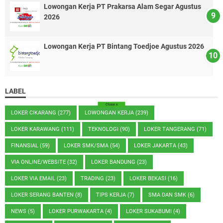
Lowongan Kerja PT Prakarsa Alam Segar Agustus
2026
Lowongan Kerja PT Bintang Toedjoe Agustus 2026
LABEL
Close
x
LOKER CIKARANG
(277)
LOWONGAN KERJA
(239)
LOKER KARAWANG
(111)
TEKNOLOGI
(90)
LOKER TANGERANG
(71)
FINANSIAL
(59)
LOKER SMK/SMA
(54)
LOKER JAKARTA
(43)
VIA ONLINE/WEBSITE
(32)
LOKER BANDUNG
(23)
LOKER VIA EMAIL
(23)
TRADING
(23)
LOKER BEKASI
(16)
LOKER SERANG BANTEN
(8)
TIPS KERJA
(7)
SMA DAN SMK
(6)
NEWS
(5)
LOKER PURWAKARTA
(4)
LOKER SUKABUMI
(4)