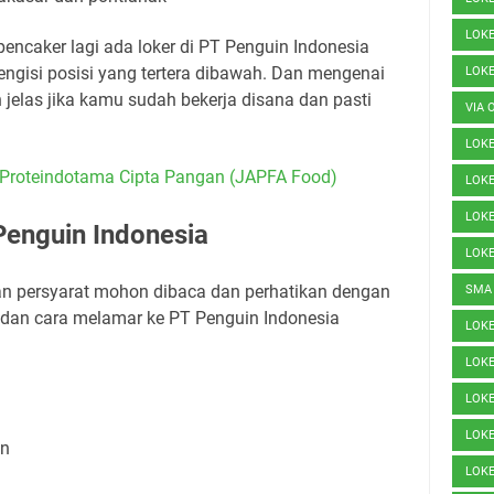
LOK
pencaker lagi ada loker di PT Penguin Indonesia
gisi posisi yang tertera dibawah. Dan mengenai
LOK
 jelas jika kamu sudah bekerja disana dan pasti
VIA 
LOK
Proteindotama Cipta Pangan (JAPFA Food)
LOKE
LOKE
Penguin Indonesia
LOK
dan persyarat mohon dibaca dan perhatikan dengan
SMA
ja dan cara melamar ke PT Penguin Indonesia
LOK
LOK
LOK
LOK
on
LOK