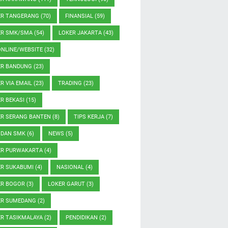
ER TANGERANG
(70)
FINANSIAL
(59)
ER SMK/SMA
(54)
LOKER JAKARTA
(43)
ONLINE/WEBSITE
(32)
ER BANDUNG
(23)
R VIA EMAIL
(23)
TRADING
(23)
R BEKASI
(15)
ER SERANG BANTEN
(8)
TIPS KERJA
(7)
 DAN SMK
(6)
NEWS
(5)
ER PURWAKARTA
(4)
ER SUKABUMI
(4)
NASIONAL
(4)
ER BOGOR
(3)
LOKER GARUT
(3)
ER SUMEDANG
(2)
ER TASIKMALAYA
(2)
PENDIDIKAN
(2)