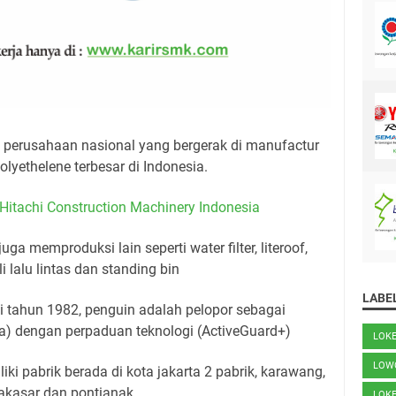
perusahaan nasional yang bergerak di manufactur
olyethelene terbesar di Indonesia.
itachi Construction Machinery Indonesia
ga memproduksi lain seperti water filter, literoof,
i lalu lintas dan standing bin
LABE
i tahun 1982, penguin adalah pelopor sebagai
ba) dengan perpaduan teknologi (ActiveGuard+)
LOK
LOW
ki pabrik berada di kota jakarta 2 pabrik, karawang,
akasar dan pontianak
LOK