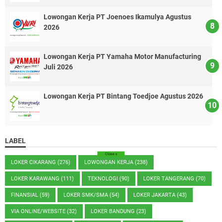
Lowongan Kerja PT Joenoes Ikamulya Agustus
2026
Lowongan Kerja PT Yamaha Motor Manufacturing
Juli 2026
Lowongan Kerja PT Bintang Toedjoe Agustus 2026
LABEL
Close
x
LOKER CIKARANG
(276)
LOWONGAN KERJA
(238)
LOKER KARAWANG
(111)
TEKNOLOGI
(90)
LOKER TANGERANG
(70)
FINANSIAL
(59)
LOKER SMK/SMA
(54)
LOKER JAKARTA
(43)
VIA ONLINE/WEBSITE
(32)
LOKER BANDUNG
(23)