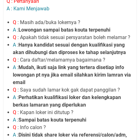
Q : Pertanyaan
A : Kami Menjawab
Q
: Masih ada/buka lokernya ?
A
:
Lowongan sampai batas kouta terpenuhi
Q
: Apakah tidak sesuai persyaratan boleh melamar ?
A
:
Hanya kandidat sesuai dengan kualifikasi yang
akan dihubungi dan diproses ke tahap selanjutnya
Q
: Cara daftar/melamarnya bagaimana ?
A
:
Mudah, ikuti saja link yang tertera disetiap info
lowongan pt nya jika email silahkan kirim lamran via
email
Q
: Saya sudah lamar kok gak dapat panggilan ?
A
:
Perhatikan kualifikasi loker dan kelengkapan
berkas lamaran yang diperlukan
Q
: Kapan loker ini ditutup ?
A
:
Sampai batas kouta terpenuhi
Q
: Info calon ?
A
:
Disini tidak share loker via referensi/calon/adm,