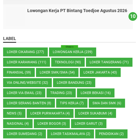
Lowongan Kerja PT Bintang Toedjoe Agustus 2026
LABEL
Close
x
LOKER CIKARANG
(277)
LOWONGAN KERJA
(239)
LOKER KARAWANG
(111)
TEKNOLOGI
(90)
LOKER TANGERANG
(71)
FINANSIAL
(59)
LOKER SMK/SMA
(54)
LOKER JAKARTA
(43)
VIA ONLINE/WEBSITE
(32)
LOKER BANDUNG
(23)
LOKER VIA EMAIL
(23)
TRADING
(23)
LOKER BEKASI
(16)
LOKER SERANG BANTEN
(8)
TIPS KERJA
(7)
SMA DAN SMK
(6)
NEWS
(5)
LOKER PURWAKARTA
(4)
LOKER SUKABUMI
(4)
NASIONAL
(4)
LOKER BOGOR
(3)
LOKER GARUT
(3)
LOKER SUMEDANG
(2)
LOKER TASIKMALAYA
(2)
PENDIDIKAN
(2)