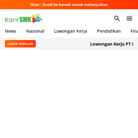
Iklan - Scroll ke bawah untuk melanjutkan
News
Nasional
Lowongan Kerja
Pendidikan
Fin
Lowongan Kerja PT Panaso
LOKER POPULER