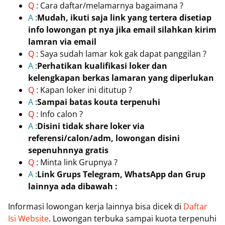
Q
: Cara daftar/melamarnya bagaimana ?
A
:
Mudah, ikuti saja link yang tertera disetiap
info lowongan pt nya jika email silahkan kirim
lamran via email
Q
: Saya sudah lamar kok gak dapat panggilan ?
A
:
Perhatikan kualifikasi loker dan
kelengkapan berkas lamaran yang diperlukan
Q
: Kapan loker ini ditutup ?
A
:
Sampai batas kouta terpenuhi
Q
: Info calon ?
A
:
Disini tidak share loker via
referensi/calon/adm, lowongan disini
sepenuhnnya gratis
Q
: Minta link Grupnya ?
A
:
Link Grups Telegram, WhatsApp dan Grup
lainnya ada dibawah :
Informasi lowongan kerja lainnya bisa dicek di
Daftar
Isi Website
. Lowongan terbuka sampai kuota terpenuhi