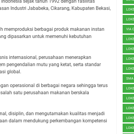
 Indonesia sejak tahun 1992 dengan fasilitas
asan Industri Jababeka, Cikarang, Kabupaten Bekasi,
LOK
LOK
h memproduksi berbagai produk makanan instan
VIA 
 yang dipasarkan untuk memenuhi kebutuhan
LOK
LOKE
isnis internasional, perusahaan menerapkan
LOKE
tem pengendalian mutu yang ketat, serta standar
LOK
si global.
SMA
ngan operasional di berbagai negara sehingga terus
LOK
 salah satu perusahaan makanan berskala
LOK
LOK
nal, disiplin, dan mengutamakan kualitas menjadi
LOK
ahaan dalam mendukung perkembangan kompetensi
LOK