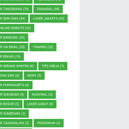
ER TANGERANG
(70)
FINANSIAL
(59)
ER SMK/SMA
(54)
LOKER JAKARTA
(43)
ONLINE/WEBSITE
(32)
ER BANDUNG
(23)
R VIA EMAIL
(23)
TRADING
(23)
R BEKASI
(15)
ER SERANG BANTEN
(8)
TIPS KERJA
(7)
 DAN SMK
(6)
NEWS
(5)
ER PURWAKARTA
(4)
ER SUKABUMI
(4)
NASIONAL
(4)
ER BOGOR
(3)
LOKER GARUT
(3)
ER SUMEDANG
(2)
ER TASIKMALAYA
(2)
PENDIDIKAN
(2)