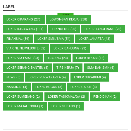
LABEL
Close
x
LOKER CIKARANG
(276)
LOWONGAN KERJA
(238)
LOKER KARAWANG
(111)
TEKNOLOGI
(90)
LOKER TANGERANG
(70)
FINANSIAL
(59)
LOKER SMK/SMA
(54)
LOKER JAKARTA
(43)
VIA ONLINE/WEBSITE
(32)
LOKER BANDUNG
(23)
LOKER VIA EMAIL
(23)
TRADING
(23)
LOKER BEKASI
(15)
LOKER SERANG BANTEN
(8)
TIPS KERJA
(7)
SMA DAN SMK
(6)
NEWS
(5)
LOKER PURWAKARTA
(4)
LOKER SUKABUMI
(4)
NASIONAL
(4)
LOKER BOGOR
(3)
LOKER GARUT
(3)
LOKER SUMEDANG
(2)
LOKER TASIKMALAYA
(2)
PENDIDIKAN
(2)
LOKER MAJALENGKA
(1)
LOKER SUBANG
(1)