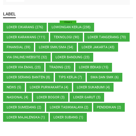
LABEL
Close
x
LOKER CIKARANG
(276)
LOWONGAN KERJA
(238)
LOKER KARAWANG
(111)
TEKNOLOGI
(90)
LOKER TANGERANG
(70)
FINANSIAL
(59)
LOKER SMK/SMA
(54)
LOKER JAKARTA
(43)
VIA ONLINE/WEBSITE
(32)
LOKER BANDUNG
(23)
LOKER VIA EMAIL
(23)
TRADING
(23)
LOKER BEKASI
(15)
LOKER SERANG BANTEN
(8)
TIPS KERJA
(7)
SMA DAN SMK
(6)
NEWS
(5)
LOKER PURWAKARTA
(4)
LOKER SUKABUMI
(4)
NASIONAL
(4)
LOKER BOGOR
(3)
LOKER GARUT
(3)
LOKER SUMEDANG
(2)
LOKER TASIKMALAYA
(2)
PENDIDIKAN
(2)
LOKER MAJALENGKA
(1)
LOKER SUBANG
(1)