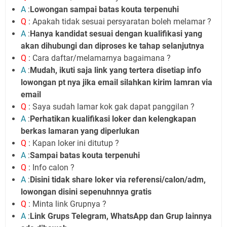
A
:
Lowongan sampai batas kouta terpenuhi
Q
: Apakah tidak sesuai persyaratan boleh melamar ?
A
:
Hanya kandidat sesuai dengan kualifikasi yang
akan dihubungi dan diproses ke tahap selanjutnya
Q
: Cara daftar/melamarnya bagaimana ?
A
:
Mudah, ikuti saja link yang tertera disetiap info
lowongan pt nya jika email silahkan kirim lamran via
email
Q
: Saya sudah lamar kok gak dapat panggilan ?
A
:
Perhatikan kualifikasi loker dan kelengkapan
berkas lamaran yang diperlukan
Q
: Kapan loker ini ditutup ?
A
:
Sampai batas kouta terpenuhi
Q
: Info calon ?
A
:
Disini tidak share loker via referensi/calon/adm,
lowongan disini sepenuhnnya gratis
Q
: Minta link Grupnya ?
A
:
Link Grups Telegram, WhatsApp dan Grup lainnya