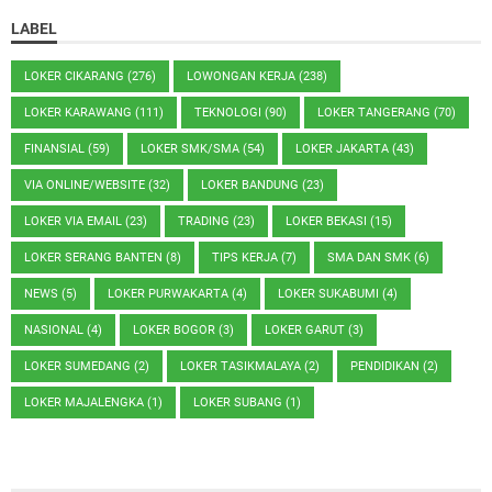
LABEL
LOKER CIKARANG
(276)
LOWONGAN KERJA
(238)
LOKER KARAWANG
(111)
TEKNOLOGI
(90)
LOKER TANGERANG
(70)
FINANSIAL
(59)
LOKER SMK/SMA
(54)
LOKER JAKARTA
(43)
VIA ONLINE/WEBSITE
(32)
LOKER BANDUNG
(23)
LOKER VIA EMAIL
(23)
TRADING
(23)
LOKER BEKASI
(15)
LOKER SERANG BANTEN
(8)
TIPS KERJA
(7)
SMA DAN SMK
(6)
NEWS
(5)
LOKER PURWAKARTA
(4)
LOKER SUKABUMI
(4)
NASIONAL
(4)
LOKER BOGOR
(3)
LOKER GARUT
(3)
LOKER SUMEDANG
(2)
LOKER TASIKMALAYA
(2)
PENDIDIKAN
(2)
LOKER MAJALENGKA
(1)
LOKER SUBANG
(1)