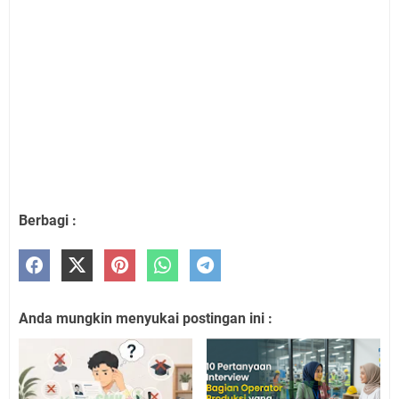
Berbagi :
Anda mungkin menyukai postingan ini :