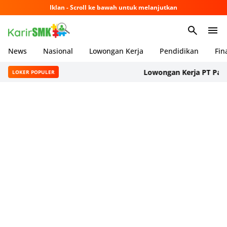
Iklan - Scroll ke bawah untuk melanjutkan
News
Nasional
Lowongan Kerja
Pendidikan
Fin
Lowongan Kerja PT Panason
LOKER POPULER