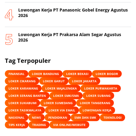
Lowongan Kerja PT Panasonic Gobel Energy Agustus
2026
Lowongan Kerja PT Prakarsa Alam Segar Agustus
2026
Tag Terpopuler
FINANSIAL
LOKER BANDUNG
LOKER BEKASI
LOKER BOGOR
LOKER CIKARANG
LOKER GARUT
LOKER JAKARTA
LOKER KARAWANG
LOKER MAJALENGKA
LOKER PURWAKARTA
LOKER SERANG BANTEN
LOKER SMK/SMA
LOKER SUBANG
LOKER SUKABUMI
LOKER SUMEDANG
LOKER TANGERANG
LOKER TASIKMALAYA
LOKER VIA EMAIL
LOWONGAN KERJA
NASIONAL
NEWS
PENDIDIKAN
SMA DAN SMK
TEKNOLOGI
TIPS KERJA
TRADING
VIA ONLINE/WEBSITE