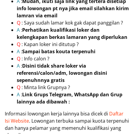
A
:
Mudah, ikuti saja link yang tertera disetiap
info lowongan pt nya jika email silahkan kirim
lamran via email
Q
: Saya sudah lamar kok gak dapat panggilan ?
A
:
Perhatikan kualifikasi loker dan
kelengkapan berkas lamaran yang diperlukan
Q
: Kapan loker ini ditutup ?
A
:
Sampai batas kouta terpenuhi
Q
: Info calon ?
A
:
Disini tidak share loker via
referensi/calon/adm, lowongan disini
sepenuhnnya gratis
Q
: Minta link Grupnya ?
A
:
Link Grups Telegram, WhatsApp dan Grup
lainnya ada dibawah :
Informasi lowongan kerja lainnya bisa dicek di
Daftar
Isi Website
. Lowongan terbuka sampai kuota terpenuhi
dan hanya pelamar yang memenuhi kualifikasi yang