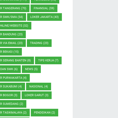
ER TANGERANG
(70)
FINANSIAL
(59)
ER SMK/SMA
(54)
LOKER JAKARTA
(43)
ONLINE/WEBSITE
(32)
ER BANDUNG
(23)
R VIA EMAIL
(23)
TRADING
(23)
R BEKASI
(15)
ER SERANG BANTEN
(8)
TIPS KERJA
(7)
 DAN SMK
(6)
NEWS
(5)
ER PURWAKARTA
(4)
ER SUKABUMI
(4)
NASIONAL
(4)
ER BOGOR
(3)
LOKER GARUT
(3)
ER SUMEDANG
(2)
ER TASIKMALAYA
(2)
PENDIDIKAN
(2)