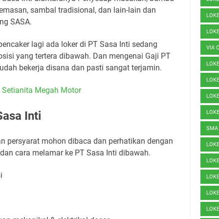
emasan, sambal tradisional, dan lain-lain dan
LOK
ang SASA.
LOK
encaker lagi ada loker di PT Sasa Inti sedang
VIA 
isi yang tertera dibawah. Dan mengenai Gaji PT
LOK
sudah bekerja disana dan pasti sangat terjamin.
LOKE
 Setianita Megah Motor
LOKE
LOK
asa Inti
SMA
dan persyarat mohon dibaca dan perhatikan dengan
LOK
a dan cara melamar ke PT Sasa Inti dibawah.
LOK
i
LOK
LOK
LOK