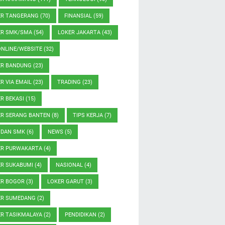
ER TANGERANG
(70)
FINANSIAL
(59)
ER SMK/SMA
(54)
LOKER JAKARTA
(43)
ONLINE/WEBSITE
(32)
ER BANDUNG
(23)
R VIA EMAIL
(23)
TRADING
(23)
R BEKASI
(15)
ER SERANG BANTEN
(8)
TIPS KERJA
(7)
 DAN SMK
(6)
NEWS
(5)
ER PURWAKARTA
(4)
ER SUKABUMI
(4)
NASIONAL
(4)
ER BOGOR
(3)
LOKER GARUT
(3)
ER SUMEDANG
(2)
ER TASIKMALAYA
(2)
PENDIDIKAN
(2)