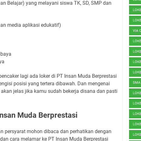
n Belajar) yang melayani siswa TK, SD, SMP dan
LOK
LOK
gan media aplikasi edukatif)
VIA 
LOK
LOKE
abaya
ya
LOKE
LOK
pencaker lagi ada loker di PT Insan Muda Berprestasi
gisi posisi yang tertera dibawah. Dan mengenai
SMA
 akan jelas jika kamu sudah bekerja disana dan pasti
LOK
LOK
nsan Muda Berprestasi
LOK
LOK
dan persyarat mohon dibaca dan perhatikan dengan
LOK
ja dan cara melamar ke PT Insan Muda Berprestasi