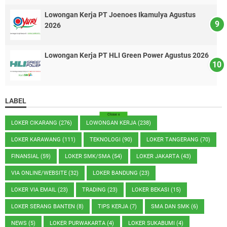
Lowongan Kerja PT Joenoes Ikamulya Agustus
2026
Lowongan Kerja PT HLI Green Power Agustus 2026
LABEL
Close
x
LOKER CIKARANG
(276)
LOWONGAN KERJA
(238)
LOKER KARAWANG
(111)
TEKNOLOGI
(90)
LOKER TANGERANG
(70)
FINANSIAL
(59)
LOKER SMK/SMA
(54)
LOKER JAKARTA
(43)
VIA ONLINE/WEBSITE
(32)
LOKER BANDUNG
(23)
LOKER VIA EMAIL
(23)
TRADING
(23)
LOKER BEKASI
(15)
LOKER SERANG BANTEN
(8)
TIPS KERJA
(7)
SMA DAN SMK
(6)
NEWS
(5)
LOKER PURWAKARTA
(4)
LOKER SUKABUMI
(4)