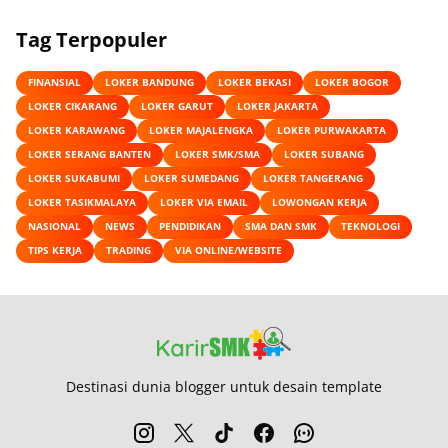
Tag Terpopuler
FINANSIAL
LOKER BANDUNG
LOKER BEKASI
LOKER BOGOR
LOKER CIKARANG
LOKER GARUT
LOKER JAKARTA
LOKER KARAWANG
LOKER MAJALENGKA
LOKER PURWAKARTA
LOKER SERANG BANTEN
LOKER SMK/SMA
LOKER SUBANG
LOKER SUKABUMI
LOKER SUMEDANG
LOKER TANGERANG
LOKER TASIKMALAYA
LOKER VIA EMAIL
LOWONGAN KERJA
NASIONAL
NEWS
PENDIDIKAN
SMA DAN SMK
TEKNOLOGI
TIPS KERJA
TRADING
VIA ONLINE/WEBSITE
Destinasi dunia blogger untuk desain template