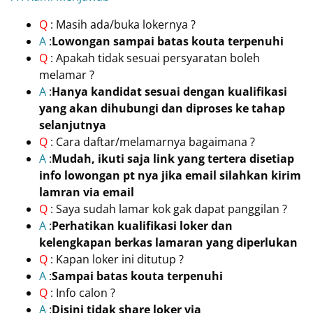
Q
: Masih ada/buka lokernya ?
A
:
Lowongan sampai batas kouta terpenuhi
Q
: Apakah tidak sesuai persyaratan boleh
melamar ?
A
:
Hanya kandidat sesuai dengan kualifikasi
yang akan dihubungi dan diproses ke tahap
selanjutnya
Q
: Cara daftar/melamarnya bagaimana ?
A
:
Mudah, ikuti saja link yang tertera disetiap
info lowongan pt nya jika email silahkan kirim
lamran via email
Q
: Saya sudah lamar kok gak dapat panggilan ?
A
:
Perhatikan kualifikasi loker dan
kelengkapan berkas lamaran yang diperlukan
Q
: Kapan loker ini ditutup ?
A
:
Sampai batas kouta terpenuhi
Q
: Info calon ?
A
:
Disini tidak share loker via