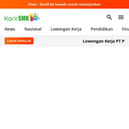
Iklan - Scroll ke bawah untuk melanjutkan
News
Nasional
Lowongan Kerja
Pendidikan
Fin
Lowongan Kerja PT Panason
LOKER POPULER